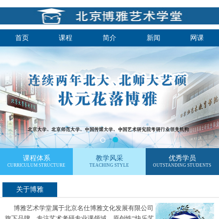
首页
课程
简介
新闻
网课
课程体系
教学风采
优秀学员
CURRICULUM STRUCTURE
TEACHING STYLE
OUTSTANDING STUDENTS
关于博雅
博雅艺术学堂属于北京名仕博雅文化发展有限公司
旗下品牌，专注艺术考研专业课领域，原创性“快乐艺