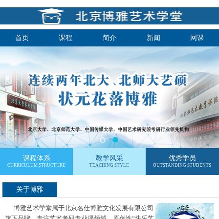
首页
课程
简介
新闻
网课
课程体系
教学风采
优秀学员
CURRICULUM STRUCTURE
TEACHING STYLE
OUTSTANDING STUDENTS
关于博雅
博雅艺术学堂属于北京名仕博雅文化发展有限公司
旗下品牌，专注艺术考研专业课领域，原创性“快乐艺