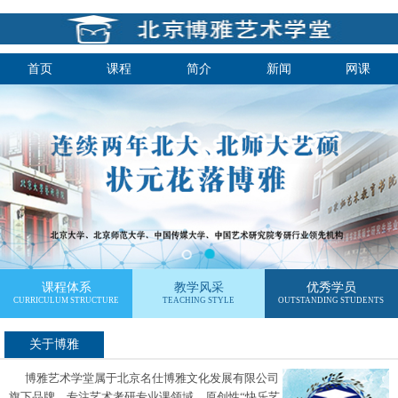
首页
课程
简介
新闻
网课
课程体系
教学风采
优秀学员
CURRICULUM STRUCTURE
TEACHING STYLE
OUTSTANDING STUDENTS
关于博雅
博雅艺术学堂属于北京名仕博雅文化发展有限公司
旗下品牌，专注艺术考研专业课领域，原创性“快乐艺